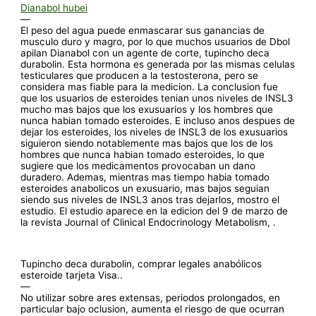
Dianabol hubei
—
El peso del agua puede enmascarar sus ganancias de
musculo duro y magro, por lo que muchos usuarios de Dbol
apilan Dianabol con un agente de corte, tupincho deca
durabolin. Esta hormona es generada por las mismas celulas
testiculares que producen a la testosterona, pero se
considera mas fiable para la medicion. La conclusion fue
que los usuarios de esteroides tenian unos niveles de INSL3
mucho mas bajos que los exusuarios y los hombres que
nunca habian tomado esteroides. E incluso anos despues de
dejar los esteroides, los niveles de INSL3 de los exusuarios
siguieron siendo notablemente mas bajos que los de los
hombres que nunca habian tomado esteroides, lo que
sugiere que los medicamentos provocaban un dano
duradero. Ademas, mientras mas tiempo habia tomado
esteroides anabolicos un exusuario, mas bajos seguian
siendo sus niveles de INSL3 anos tras dejarlos, mostro el
estudio. El estudio aparece en la edicion del 9 de marzo de
la revista Journal of Clinical Endocrinology Metabolism, .
Tupincho deca durabolin, comprar legales anabólicos
esteroide tarjeta Visa..
—
No utilizar sobre ares extensas, periodos prolongados, en
particular bajo oclusion, aumenta el riesgo de que ocurran