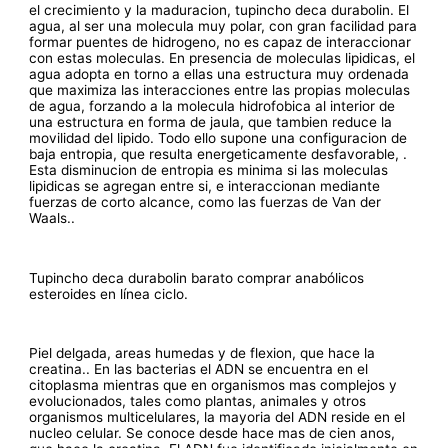
el crecimiento y la maduracion, tupincho deca durabolin. El
agua, al ser una molecula muy polar, con gran facilidad para
formar puentes de hidrogeno, no es capaz de interaccionar
con estas moleculas. En presencia de moleculas lipidicas, el
agua adopta en torno a ellas una estructura muy ordenada
que maximiza las interacciones entre las propias moleculas
de agua, forzando a la molecula hidrofobica al interior de
una estructura en forma de jaula, que tambien reduce la
movilidad del lipido. Todo ello supone una configuracion de
baja entropia, que resulta energeticamente desfavorable, .
Esta disminucion de entropia es minima si las moleculas
lipidicas se agregan entre si, e interaccionan mediante
fuerzas de corto alcance, como las fuerzas de Van der
Waals..
Tupincho deca durabolin barato comprar anabólicos
esteroides en línea ciclo.
Piel delgada, areas humedas y de flexion, que hace la
creatina.. En las bacterias el ADN se encuentra en el
citoplasma mientras que en organismos mas complejos y
evolucionados, tales como plantas, animales y otros
organismos multicelulares, la mayoria del ADN reside en el
nucleo celular. Se conoce desde hace mas de cien anos,