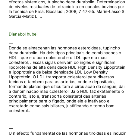
efectos sistemicos, tupincho deca durabolin. Determinacion
de niveles residuales de tetraciclina en canales bovinos por
la tecnica de Elisa. Biosalud ; 2008; 7 47-55. Marin-Lasso S,
Garcia-Matiz L, ..
Dianabol hubei
—
Donde se almacenan las hormonas esteroideas, tupincho
deca durabolin. Ha dois tipos principais de combinacoes o
HDL , que e o bom colesterol e o LDL que e o mau
colesterol, . Essas siglas derivam do ingles e significam
lipoproteina de alta densidade HDL High Density Lipoprotein
e lipoproteina de baixa densidade LDL Low Density
Lipoprotein. O LDL transporta colesterol para diversos
tecidos e tambem para as arterias, onde e depositado,
formando placas que dificultam a circulacao do sangue, dai
a denominacao mau colesterol. Ja o HDL faz exatamente o
contrario, isto e, transporta colesterol das arterias
principalmente para o figado, onde ele e inativado e
excretado como sais biliares, justificando o termo bom
colesterol..
—
U n efecto fundamental de las hormonas tiroideas es inducir