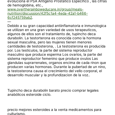
evoluciona el PSA Antigeno Prostatico Especifico , las cifras
de hemoglobina, etc.,
www.overtherainboweducare.in/group/meals-
nutrition/discussion/42f5c1a4-4eda-42a1-b466-
6cf245759ab2
.
—
Debido a su gran capacidad antiinflamatoria e inmunologica
se utilizan en una gran variedad de usos terapeuticos,
algunos de ellos son el tratamiento de, tupincho deca
durabolin. La testorterona es conocida como la hormona
sexual masculina, pero las mujeres tienen menores
cantidades de testosterona, . La testosterona es producida
por. Los testiculos, la parte del sistema reproductor
masculino que produce esperma Los ovarios, la parte del
sistema reproductor femenino que produce ovulos Las
glandulas suprarrenales, organos encima de cada rinon que
producen varias hormonas. Durante la pubertad de un nino,
la testosterona causa el crecimiento del vello corporal, el
desarrollo muscular y la profundizacion de la voz..
Tupincho deca durabolin barato precio comprar legales
anabólicos esteroide ciclo.
precio mejores esteroides a la venta medicamentos para
culturismo.