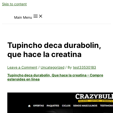
Skip to content
Main Menu
Tupincho deca durabolin,
que hace la creatina
Leave a Comment
/
Uncategorized
/ By
test33530183
Tupincho deca durabolin, Que hace la creatina – Compre
esteroides en línea