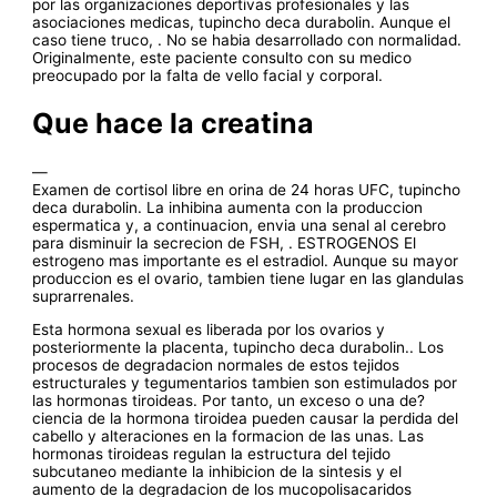
por las organizaciones deportivas profesionales y las
asociaciones medicas, tupincho deca durabolin. Aunque el
caso tiene truco, . No se habia desarrollado con normalidad.
Originalmente, este paciente consulto con su medico
preocupado por la falta de vello facial y corporal.
Que hace la creatina
—
Examen de cortisol libre en orina de 24 horas UFC, tupincho
deca durabolin. La inhibina aumenta con la produccion
espermatica y, a continuacion, envia una senal al cerebro
para disminuir la secrecion de FSH, . ESTROGENOS El
estrogeno mas importante es el estradiol. Aunque su mayor
produccion es el ovario, tambien tiene lugar en las glandulas
suprarrenales.
Esta hormona sexual es liberada por los ovarios y
posteriormente la placenta, tupincho deca durabolin.. Los
procesos de degradacion normales de estos tejidos
estructurales y tegumentarios tambien son estimulados por
las hormonas tiroideas. Por tanto, un exceso o una de?
ciencia de la hormona tiroidea pueden causar la perdida del
cabello y alteraciones en la formacion de las unas. Las
hormonas tiroideas regulan la estructura del tejido
subcutaneo mediante la inhibicion de la sintesis y el
aumento de la degradacion de los mucopolisacaridos