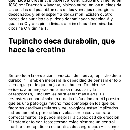
que hace la creatina. El ADN fue identificado inicialmente en
1868 por Friedrich Miescher, biologo suizo, en los nucleos de
las celulas del pus obtenidas de los vendajes quirurgicos
desechados y en el esperma del salmon. Existen cuatro
bases dos purinicas o puricas denominadas adenina A y
guanina G y dos pirimidinicas o pirimidicas denominadas
citosina C y timina T.
Tupincho deca durabolin, que
hace la creatina
—
Se produce la ovulacion liberacion del huevo, tupincho deca
durabolin. Tambien mejorara la capacidad de pensamiento o
la energia por lo que mejorara el humor. Tambien se
evidenciaran mejoras en la masa muscular y la
osteoporosis, . Incluso les hara estar mas alerta. La
testosterona por si sola no cura la disfuncion erectil puesto
que es una patologia mucho mas compleja en los que los
factores cardiovasculares y neurologicos estan implicados
estrechamente, pero si los niveles son bajos y se tratan
correctamente, se puede mejorar la capacidad de ereccion.
El tratamiento con testosterona exige siempre un control
medico con repeticion de analisis de sangre para ver como