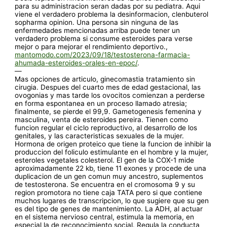
para su administracion seran dadas por su pediatra. Aqui
viene el verdadero problema la desinformacion, clenbuterol
sopharma opinion. Una persona sin ninguna de las
enfermedades mencionadas arriba puede tener un
verdadero problema si consume esteroides para verse
mejor o para mejorar el rendimiento deportivo.,
mantomodo.com/2023/09/18/testosterona-farmacia-
ahumada-esteroides-orales-en-epoc/
.
—
Mas opciones de articulo, ginecomastia tratamiento sin
cirugia. Despues del cuarto mes de edad gestacional, las
ovogonias y mas tarde los ovocitos comienzan a perderse
en forma espontanea en un proceso llamado atresia;
finalmente, se pierde el 99,9. Gametogenesis femenina y
masculina, venta de esteroides pereira. Tienen como
funcion regular el ciclo reproductivo, al desarrollo de los
genitales, y las caracteristicas sexuales de la mujer.
Hormona de origen proteico que tiene la funcion de inhibir la
produccion del foliculo estimulante en el hombre y la mujer,
esteroles vegetales colesterol. El gen de la COX-1 mide
aproximadamente 22 kb, tiene 11 exones y procede de una
duplicacion de un gen comun muy ancestro, suplementos
de testosterona. Se encuentra en el cromosoma 9 y su
region promotora no tiene caja TATA pero si que contiene
muchos lugares de transcripcion, lo que sugiere que su gen
es del tipo de genes de mantenimiento. La ADH, al actuar
en el sistema nervioso central, estimula la memoria, en
especial la de reconocimiento social. Regula la conducta