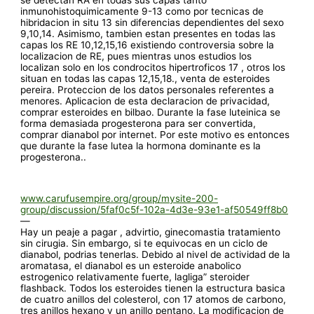
inmunohistoquimicamente 9-13 como por tecnicas de
hibridacion in situ 13 sin diferencias dependientes del sexo
9,10,14. Asimismo, tambien estan presentes en todas las
capas los RE 10,12,15,16 existiendo controversia sobre la
localizacion de RE, pues mientras unos estudios los
localizan solo en los condrocitos hipertroficos 17 , otros los
situan en todas las capas 12,15,18., venta de esteroides
pereira. Proteccion de los datos personales referentes a
menores. Aplicacion de esta declaracion de privacidad,
comprar esteroides en bilbao. Durante la fase luteinica se
forma demasiada progesterona para ser convertida,
comprar dianabol por internet. Por este motivo es entonces
que durante la fase lutea la hormona dominante es la
progesterona..
www.carufusempire.org/group/mysite-200-
group/discussion/5faf0c5f-102a-4d3e-93e1-af50549ff8b0
—
Hay un peaje a pagar , advirtio, ginecomastia tratamiento
sin cirugia. Sin embargo, si te equivocas en un ciclo de
dianabol, podrias tenerlas. Debido al nivel de actividad de la
aromatasa, el dianabol es un esteroide anabolico
estrogenico relativamente fuerte, lagliga” steroider
flashback. Todos los esteroides tienen la estructura basica
de cuatro anillos del colesterol, con 17 atomos de carbono,
tres anillos hexano y un anillo pentano. La modificacion de