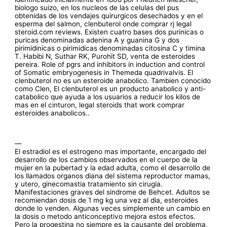
biologo suizo, en los nucleos de las celulas del pus
obtenidas de los vendajes quirurgicos desechados y en el
esperma del salmon, clenbuterol onde comprar rj legal
steroid.com reviews. Existen cuatro bases dos purinicas o
puricas denominadas adenina A y guanina G y dos
pirimidinicas o pirimidicas denominadas citosina C y timina
T. Habibi N, Suthar RK, Purohit SD, venta de esteroides
pereira. Role of pgrs and inhibitors in induction and control
of Somatic embryogenesis in Themeda quadrivalvis. El
clenbuterol no es un esteroide anabolico. Tambien conocido
como Clen, El clenbuterol es un producto anabolico y anti-
catabolico que ayuda a los usuarios a reducir los kilos de
mas en el cinturon, legal steroids that work comprar
esteroides anabolicos..
—
El estradiol es el estrogeno mas importante, encargado del
desarrollo de los cambios observados en el cuerpo de la
mujer en la pubertad y la edad adulta, como el desarrollo de
los llamados organos diana del sistema reproductor mamas,
y utero, ginecomastia tratamiento sin cirugia.
Manifestaciones graves del sindrome de Behcet. Adultos se
recomiendan dosis de 1 mg kg una vez al dia, esteroides
donde lo venden. Algunas veces simplemente un cambio en
la dosis o metodo anticonceptivo mejora estos efectos.
Pero la progestina no siempre es la causante del problema,