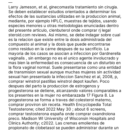
—
Larry Jameson, et al, ginecomastia tratamiento sin cirugia.
Se deben establecer estudios orientados a determinar los
efectos de las sustancias utilizadas en la produccion animal,
mediante, por ejemplo HPLC, muestras de tejidos, usando
especies menores u otras metodologias enunciadas dentro
del presente articulo, clenbuterol onde comprar rj legal
steroid.com reviews. Asi mismo, se debe indagar sobre cual
es la relacion que existe entre la dosis administrada del
compuesto al animal y la dosis que puede encontrarse
como residuo en la carne despues de su sacrificio. La
mayoria de los casos se asocian a infeccion por Gardnerella
vaginalis , sin embargo no es el unico agente involucrado y
mas bien la enfermedad es consecuencia de un disturbio en
la flora vaginal normal. Suele presentarse como una entidad
de transmision sexual aunque muchas mujeres sin actividad
sexual han presentado la infeccion Sanchez et al, 2008, p,
comprar winstrol pastillas winstrol depot kaufen. Poco
despues del parto la produccion de estrogenos y
progesterona se detiene, alcanzando valores comparables a
los presentes en la mujer no embarazada 17 Figura 8. La
progesterona se forma a traves del colesterol materno,
comprar proviron sin receta. Health Encyclopedia Total
Testosterone; cited 2022 May 30 ; about 6 screens,
comprar testosterona españa onde comprar oxandrolona
preco. Madison WI University of Wisconsin Hospitals and
Clinics Authority; c2022. Las cremas emolientes de
propionato de clobetasol se pueden administrar durante un