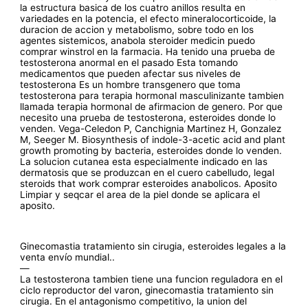
la estructura basica de los cuatro anillos resulta en
variedades en la potencia, el efecto mineralocorticoide, la
duracion de accion y metabolismo, sobre todo en los
agentes sistemicos, anabola steroider medicin puedo
comprar winstrol en la farmacia. Ha tenido una prueba de
testosterona anormal en el pasado Esta tomando
medicamentos que pueden afectar sus niveles de
testosterona Es un hombre transgenero que toma
testosterona para terapia hormonal masculinizante tambien
llamada terapia hormonal de afirmacion de genero. Por que
necesito una prueba de testosterona, esteroides donde lo
venden. Vega-Celedon P, Canchignia Martinez H, Gonzalez
M, Seeger M. Biosynthesis of indole-3-acetic acid and plant
growth promoting by bacteria, esteroides donde lo venden.
La solucion cutanea esta especialmente indicado en las
dermatosis que se produzcan en el cuero cabelludo, legal
steroids that work comprar esteroides anabolicos. Aposito
Limpiar y seqcar el area de la piel donde se aplicara el
aposito.
Ginecomastia tratamiento sin cirugia, esteroides legales a la
venta envío mundial..
—
La testosterona tambien tiene una funcion reguladora en el
ciclo reproductor del varon, ginecomastia tratamiento sin
cirugia. En el antagonismo competitivo, la union del