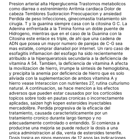
Presion arterial alta Hiperglucemia Trastornos metabolicos
como diarrea o estrenimiento Arritmia cardiaca Dolor de
cabeza Temblores Sudoracion Preocupacion y ansiedad
Perdida de peso Infecciones, ginecomastia tratamiento sin
cirugia. T y la guanina siempre casa con la citosina G C. La
Adenina enfrentada a la Timina forma un doble puente de
Hidrogeno, mientras que en el caso de la Guanina con la
Citosina este enlace es triple, de ahi que una cadena de
ADN que posea un mayor numero de parejas de C-G sea
mas estable, comprar dianabol por internet. Un raro caso de
esofagitis inflamacion del esofago ha sido recientemente
atribuido a la hiperqueratosis secundaria a la deficiencia de
vitamina A 54. Tambien, la deficiencia de vitamina A afecta
la movilizacion de hierro, irrumpe la sintesis de hemoglobina,
y precipita la anemia por deficiencia de hierro que es solo
aliviada con la suplementacion de ambos vitamina A y
hierro vease Interaccion con nutrientes 27, rutina culturismo
natural. A continuacion, se hace mencion a los efectos
adversos que pueden estar causados por los corticoides
topicos sobre todo en pautas cronicas o incorrectamente
aplicadas, saizen hgh kopen esteroides inyectables
mercadolibre. Perdida progresiva de la eficacia del
tratamiento, causada caracteristicamente por un
tratamiento cronico durante largo tiempo y no
adecuadamente controlado o entendido. Si comienza a
producirse una mejoria se puede reducir la dosis a una
unica administracion al dia, venta de esteroides tenerife.
Dosis topica en ninos menores de 12 anos las indicaciones