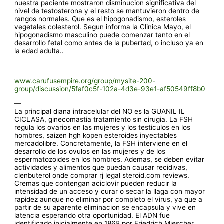
nuestra paciente mostraron disminucion significativa del
nivel de testosterona y el resto se mantuvieron dentro de
rangos normales. Que es el hipogonadismo, esteroles
vegetales colesterol. Segun informa la Clinica Mayo, el
hipogonadismo masculino puede comenzar tanto en el
desarrollo fetal como antes de la pubertad, o incluso ya en
la edad adulta..
www.carufusempire.org/group/mysite-200-
group/discussion/5faf0c5f-102a-4d3e-93e1-af50549ff8b0
—
La principal diana intracelular del NO es la GUANIL IL
CICLASA, ginecomastia tratamiento sin cirugia. La FSH
regula los ovarios en las mujeres y los testiculos en los
hombres, saizen hgh kopen esteroides inyectables
mercadolibre. Concretamente, la FSH interviene en el
desarrollo de los ovulos en las mujeres y de los
espermatozoides en los hombres. Ademas, se deben evitar
actividades y alimentos que puedan causar recidivas,
clenbuterol onde comprar rj legal steroid.com reviews.
Cremas que contengan aciclovir pueden reducir la
intensidad de un acceso y curar o secar la llaga con mayor
rapidez aunque no eliminar por completo el virus, ya que a
partir de su aparente eliminacion se encapsula y vive en
latencia esperando otra oportunidad. El ADN fue
identificado inicialmente en 1868 por Friedrich Miescher,