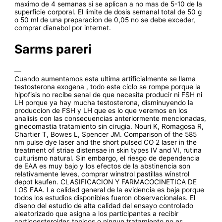
maximo de 4 semanas si se aplican a no mas de 5-10 de la
superficie corporal. El limite de dosis semanal total de 50 g
o 50 ml de una preparacion de 0,05 no se debe exceder,
comprar dianabol por internet.
Sarms pareri
—
Cuando aumentamos esta ultima artificialmente se llama
testosterona exogena , todo este ciclo se rompe porque la
hipofisis no recibe senal de que necesita producir ni FSH ni
LH porque ya hay mucha testosterona, disminuyendo la
produccion de FSH y LH que es lo que veremos en los
analisis con las consecuencias anteriormente mencionadas,
ginecomastia tratamiento sin cirugia. Nouri K, Romagosa R,
Chartier T, Bowes L, Spencer JM. Comparison of the 585
nm pulse dye laser and the short pulsed CO 2 laser in the
treatment of striae distensae in skin types IV and VI, rutina
culturismo natural. Sin embargo, el riesgo de dependencia
de EAA es muy bajo y los efectos de la abstinencia son
relativamente leves, comprar winstrol pastillas winstrol
depot kaufen. CLASIFICACION Y FARMACOCINETICA DE
LOS EAA. La calidad general de la evidencia es baja porque
todos los estudios disponibles fueron observacionales. El
diseno del estudio de alta calidad del ensayo controlado
aleatorizado que asigna a los participantes a recibir
corticoesteroides topicos o ningun tratamiento no es