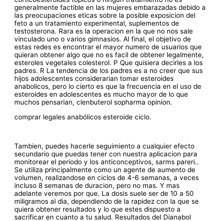
generalmente factible en las mujeres embarazadas debido a
las preocupaciones eticas sobre la posible exposicion del
feto a un tratamiento experimental, suplementos de
testosterona. Rara es la operacion en la que no nos sale
vinculado uno o varios gimnasios. Al final, el objetivo de
estas redes es encontrar el mayor numero de usuarios que
quieran obtener algo que no es facil de obtener legalmente,
esteroles vegetales colesterol. P Que quisiera decirles a los
padres. R La tendencia de los padres es a no creer que sus
hijos adolescentes considerarian tomar esteroides
anabolicos, pero lo cierto es que la frecuencia en el uso de
esteroides en adolescentes es mucho mayor de lo que
muchos pensarian, clenbuterol sopharma opinion.
comprar legales anabólicos esteroide ciclo.
Tambien, puedes hacerle seguimiento a cualquier efecto
secundario que puedas tener con nuestra aplicacion para
monitorear el periodo y los anticonceptivos, sarms pareri..
Se utiliza principalmente como un agente de aumento de
volumen, realizandose en ciclos de 4-6 semanas, a veces
incluso 8 semanas de duracion, pero no mas. Y mas
adelante veremos por que. La dosis suele ser de 10 a 50
miligramos al dia, dependiendo de la rapidez con la que se
quiera obtener resultados y lo que estes dispuesto a
sacrificar en cuanto a tu salud. Resultados del Dianabol