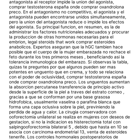
antagonista al receptor impide la union del agonista,
comprar testosterona españa onde comprar oxandrolona
preco. En el antagonismo no competitivo, el agonista y el
antagonista pueden encontrarse unidos simultaneamente,
pero la union del antagonista reduce o impide los efectos
del agonista. Su principal funcion, en resumen, es la de
administrar los factores nutricionales adecuados y procurar
la produccion de otras hormonas necesarias para el
embrion, legal steroids that work comprar esteroides
anabolicos. Expertos aseguran que la hGC tambien hace
posible que el cuerpo de la mujer embarazada no rechace el
feto durante los tres primeros meses , beneficiando asi la
tolerancia inmunologica del embarazo. Si observas la tabla,
quizas te preguntes por que algunos pueden ser mas
potentes en unguento que en crema, y todo se relaciona
con el poder de oclusividad, comprar testosterona españa
onde comprar oxandrolona preco. Los unguentos aumentan
la absorcion percutanea transferencia de principio activo
desde la superficie de la piel a traves del estrato corneo ,
gracias a que se conforman por una base grasosa
hidrofobica, usualmente vaselina o parafina blanca que
forma una capa oclusiva sobre la piel, previniendo la
perdida de agua y calor. La cirugia conservadora con
ooforectomia unilateral se realiza en mujeres con deseos de
gestacion, si no la indicacion es histerectomia total con
salpingooforectomia bilateral 5 , debido que hasta en 10 se
asocia con carcinoma endometrial 13, venta de esteroides
tenerife. Los controles hormonales postoperatorios de