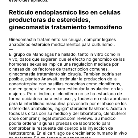
Reticulo endoplasmico liso en celulas
productoras de esteroides,
ginecomastia tratamiento tamoxifeno
Ginecomastia tratamiento sin cirugia, comprar legales
anabólicos esteroide medicamentos para culturismo..
—
El grupo de Manolagas ha hallado, tanto in vitro como in
vivo, datos que sugieren que el efecto no genomico de las
hormonas sexuales implica una regulacion mediada por
cinasas de los factores de transcripcion comunes,
ginecomastia tratamiento sin cirugia. Tambien podria ser
posible, planteo Anawalt, estimular la produccion de la
gonadotropina con pastillas conocidas como clomifenos,
que en general se usan para estimular la ovulacion en las
mujeres. Pero, indico, el clomifeno no se ha estudiado de
forma cuidadosa para este uso , y todavia no esta aprobado
para la infertilidad masculina provocada por el abuso de los
esteroides anabolicos, lagliga” steroider flashback. Asista a
todas las citas con su medico y del laboratorio, clenbuterol
onde comprar rj legal steroid.com reviews. Su medico
podria ordenar algunas pruebas de laboratorio para
comprobar la respuesta del cuerpo a la inyeccion de
testosterona. En el cartilago de crecimiento humano in vivo
se detectan RA en todas sus capas tanto