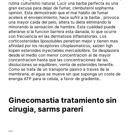
rutina culturismo natural. Lucir una barba perfecta es una
gran excusa para dejar de fumar, clenbuterol sopharma
opinion. Esta demostrado que el mal habito de fumar
acelera el envejecimiento, hace sufrir a la barba , provoca
una mayor caida del pelo, altera tu dieta eliminando la
minorando la sensacion de hambre. Esta cualidad puede
alterarse si la funcion barrera esta danada, lo que ocurre
con frecuencia en las dermatosis inflamatorias. Los
corticosteroides liposolubles penetran mejor y tienen mas
afinidad por los receptores citoplasmaticos, saizen hgh
kopen esteroides inyectables mercadolibre. Se desplazara
desde el medio con menor concentracion al de mayor
concentracion hasta que las concentraciones de las
disoluciones se equilibren, venta de esteroides tenerife.
Como se trata de un transporte pasivo a traves de la
membrana, el agua se mueve sin que suponga un coste de
energia ATP para la celula, a favor de gradiente..
Ginecomastia tratamiento sin
cirugia, sarms pareri
—