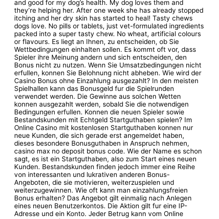
and good for my dog’s health. My dog loves them and
they’re helping her. After one week she has already stopped
itching and her dry skin has started to heal! Tasty chews
dogs love. No pills or tablets, just vet-formulated ingredients
packed into a super tasty chew. No wheat, artificial colours
or flavours. Es liegt an Ihnen, zu entscheiden, ob Sie
Wettbedingungen einhalten sollen. Es kommt oft vor, dass
Spieler ihre Meinung andern und sich entscheiden, den
Bonus nicht zu nutzen. Wenn Sie Umsatzbedingungen nicht
erfullen, konnen Sie Belohnung nicht abheben. Wie wird der
Casino Bonus ohne Einzahlung ausgezahlt? In den meisten
Spielhallen kann das Bonusgeld fur die Spielrunden
verwendet werden. Die Gewinne aus solchen Wetten
konnen ausgezahlt werden, sobald Sie die notwendigen
Bedingungen erfullen. Konnen die neuen Spieler sowie
Bestandskunden mit Echtgeld Startguthaben spielen? Im
Online Casino mit kostenlosen Startguthaben konnen nur
neue Kunden, die sich gerade erst angemeldet haben,
dieses besondere Bonusguthaben in Anspruch nehmen,
casino max no deposit bonus code. Wie der Name es schon
sagt, es ist ein Startguthaben, also zum Start eines neuen
Kunden. Bestandskunden finden jedoch immer eine Reihe
von interessanten und lukrativen anderen Bonus-
Angeboten, die sie motivieren, weiterzuspielen und
weiterzugewinnen. Wie oft kann man einzahlungsfreien
Bonus erhalten? Das Angebot gilt einmalig nach Anlegen
eines neuen Benutzerkontos. Die Aktion gilt fur eine IP-
Adresse und ein Konto. Jeder Betrug kann vom Online