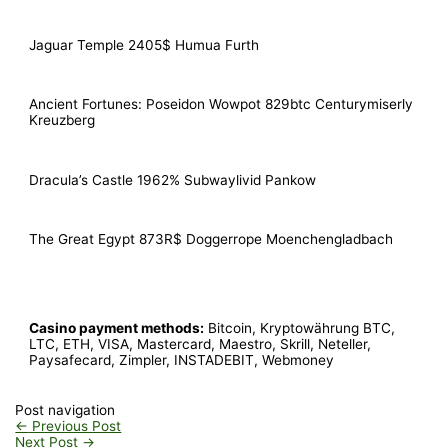
Jaguar Temple 2405$ Humua Furth
Ancient Fortunes: Poseidon Wowpot 829btc Centurymiserly
Kreuzberg
Dracula’s Castle 1962% Subwaylivid Pankow
The Great Egypt 873R$ Doggerrope Moenchengladbach
Casino payment methods:
Bitcoin, Kryptowährung BTC,
LTC, ETH, VISA, Mastercard, Maestro, Skrill, Neteller,
Paysafecard, Zimpler, INSTADEBIT, Webmoney
Post navigation
←
Previous Post
Next Post
→