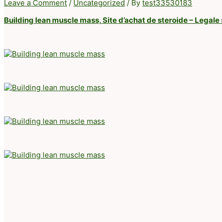
Leave a Comment
/
Uncategorized
/ By
test33530183
Building lean muscle mass, Site d’achat de steroide – Legale