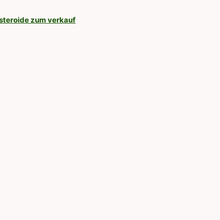
 steroide zum verkauf