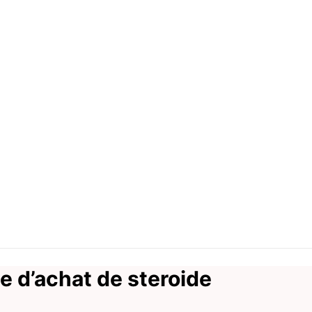
e d’achat de steroide