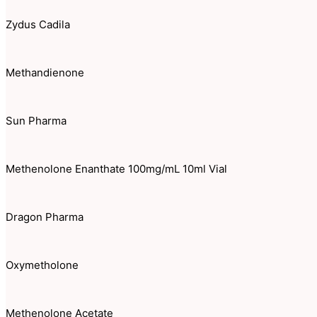
Zydus Cadila
Methandienone
Sun Pharma
Methenolone Enanthate 100mg/mL 10ml Vial
Dragon Pharma
Oxymetholone
Methenolone Acetate