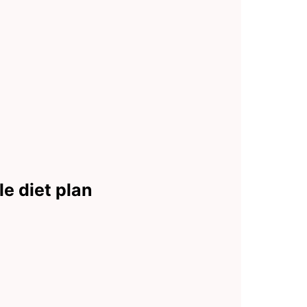
e diet plan